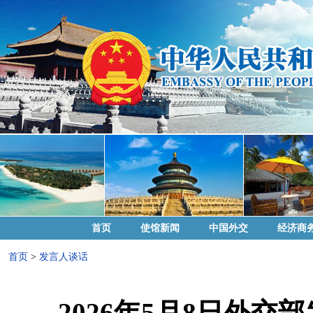
首页
使馆新闻
中国外交
经济商
首页
>
发言人谈话
2026年5月8日外