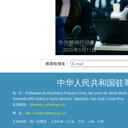
推荐给朋友：
中华人民共和国驻
地 址：
Embajada de República Popular China, del cruce de Santa Marta c
Sabanilla 900 metros a mano derecha, Sabanilla, San José, Costa Rica
礼宾邮箱：
chinaemb_cr@mfa.gov.cn
网 址：
http://cr.china-embassy.gov.cn
工作时间：周一至周五，上午8:30－12:30，下午：2:00－5:00