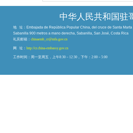
中华人民共和国驻
地 址：
Embajada de República Popular China, del cruce de Santa Marta c
Sabanilla 900 metros a mano derecha, Sabanilla, San José, Costa Rica
礼宾邮箱：
chinaemb_cr@mfa.gov.cn
网 址：
http://cr.china-embassy.gov.cn
工作时间：周一至周五，上午8:30－12:30，下午：2:00－5:00