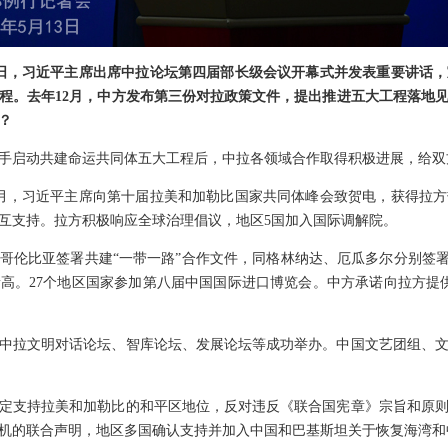
3日，习近平主席出席中拉论坛第四届部长级会议开幕式并发表重要讲话
程。去年12月，中方发布第三份对拉政策文件，提出推进五大工程落地
？
手启动共建命运共同体五大工程后，中拉各领域合作取得积极进展，给双
月，习近平主席向第十届拉美和加勒比国家共同体峰会致贺电，获得拉
互支持。拉方积极响应全球治理倡议，地区5国加入国际调解院。
哥伦比亚签署共建“一带一路”合作文件，同格林纳达、厄瓜多尔分别签署“
新高。27个地区国家参加第八届中国国际进口博览会。中方承诺向拉方提
中拉文明对话论坛、智库论坛、发展论坛等成功举办。中国文艺团组、
定支持拉美和加勒比的和平区地位，反对违反《联合国宪章》宗旨和原
机的联合声明，地区多国确认支持并加入中国和巴基斯坦关于恢复海湾和