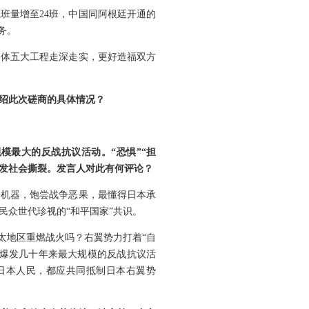
班量增至24班，中国同阿根廷开通的
务。
同体五大工程走深走实，更好造福双方
绍此次磋商的具体情况？
模最大的反战抗议活动。“恐惧”“担
引发社会撕裂。发言人对此有何评论？
争机器，饱尝战争恶果，最懂得日本承
众世代珍视的“和平国家”共识。
太地区重燃战火吗？右翼势力打着“自
内爆发几十年来最大规模的反战抗议活
日本人民，都应共同抵制日本右翼势