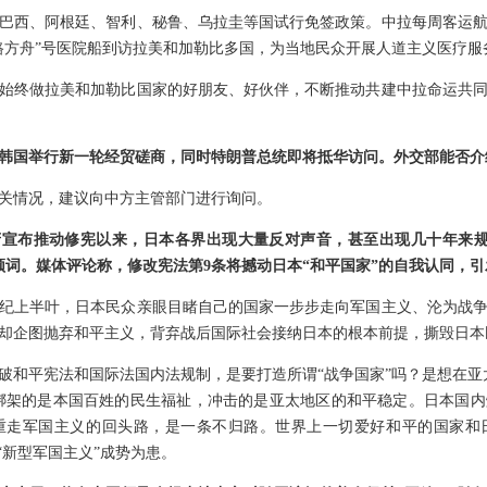
巴西、阿根廷、智利、秘鲁、乌拉圭等国试行免签政策。中拉每周客运航
路方舟”号医院船到访拉美和加勒比多国，为当地民众开展人道主义医疗服
始终做拉美和加勒比国家的好朋友、好伙伴，不断推动共建中拉命运共
韩国举行新一轮经贸磋商，同时特朗普总统即将抵华访问。外交部能否介
关情况，建议向中方主管部门进行询问。
府宣布推动修宪以来，日本各界出现大量反对声音，甚至出现几十年来规
高频词。媒体评论称，修改宪法第9条将撼动日本“和平国家”的自我认同，
世纪上半叶，日本民众亲眼目睹自己的国家一步步走向军国主义、沦为战
却企图抛弃和平主义，背弃战后国际社会接纳日本的根本前提，撕毁日本民
破和平宪法和国际法国内法规制，是要打造所谓“战争国家”吗？是想在亚
，绑架的是本国百姓的民生福祉，冲击的是亚太地区的和平稳定。日本国
重走军国主义的回头路，是一条不归路。世界上一切爱好和平的国家和
“新型军国主义”成势为患。