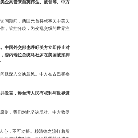
行美企高管来自英伟达、波音等。中方
。访问期间，两国元首将就事关中美关
合作，管控分歧，为变乱交织的世界注
见。中国外交部也呼吁美方立即停止对
外，委内瑞拉总统马杜罗在美国被扣押
？
大问题深入交换意见。中方在古巴和委
”并发言，称台湾人民有权利与世界进
国原则，我们对此坚决反对。中方敦促
人心，不可动摇。赖清德之流打着所