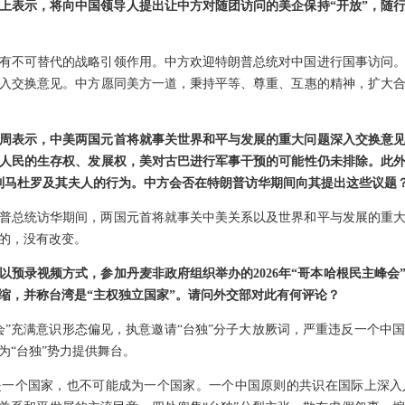
上表示，将向中国领导人提出让中方对随团访问的美企保持“开放”，随
有不可替代的战略引领作用。中方欢迎特朗普总统对中国进行国事访问
入交换意见。中方愿同美方一道，秉持平等、尊重、互惠的精神，扩大
周表示，中美两国元首将就事关世界和平与发展的重大问题深入交换意
人民的生存权、发展权，美对古巴进行军事干预的可能性仍未排除。此
制马杜罗及其夫人的行为。中方会否在特朗普访华期间向其提出这些议题
普总统访华期间，两国元首将就事关中美关系以及世界和平与发展的重
的，没有改变。
以预录视频方式，参加丹麦非政府组织举办的2026年“哥本哈根民主峰会
缩，并称台湾是“主权独立国家”。请问外交部对此有何评论？
会”充满意识形态偏见，执意邀请“台独”分子大放厥词，严重违反一个中
为“台独”势力提供舞台。
是一个国家，也不可能成为一个国家。一个中国原则的共识在国际上深入