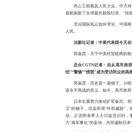
民心工程惠及人民大众。中方对
直航刷新了全球最长航线纪录。“丝
无论国际风云如何变化，中国将
人民。
法新社记者：中美代表团今天在
郭嘉昆：关于中美经贸磋商的相
总台CGTN记者：自从高市政
忧”“警惕”“愤怒”成为受访民众的
郭嘉昆：历史是一面镜子。20
诺永不再战的意义。如今，高市政府
日本右翼势力推动扩军备武、突
卫”的幌子，渲染所谓“外部威胁”
动，正说明各界人士日益意识到，
力“再军事化”的妄动，共同遏制日本