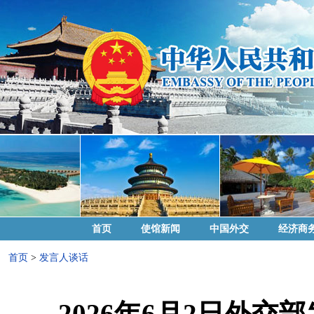
首页
使馆新闻
中国外交
经济商
首页
>
发言人谈话
2026年6月2日外