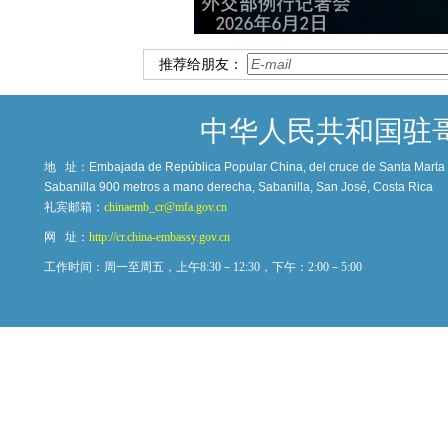
推荐给朋友：
中华人民共和国驻
地 址：
Embajada de República Popular China, del cruce de Santa Marta c
Sabanilla 900 metros a mano derecha, Sabanilla, San José, Costa Rica
礼宾邮箱：
chinaemb_cr@mfa.gov.cn
网 址：
http://cr.china-embassy.gov.cn
工作时间：周一至周五，上午8:30－12:30，下午：2:00－5:00