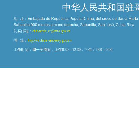
中华人民共和国驻
地 址：
Embajada de República Popular China, del cruce de Santa Marta c
Sabanilla 900 metros a mano derecha, Sabanilla, San José, Costa Rica
礼宾邮箱：
chinaemb_cr@mfa.gov.cn
网 址：
http://cr.china-embassy.gov.cn
工作时间：周一至周五，上午8:30－12:30，下午：2:00－5:00