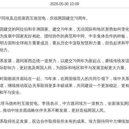
2026-05-30 10:09
习近平同埃及总统塞西互致贺电，庆祝两国建交70周年。
国建交的阿拉伯和非洲国家。建交70年来，无论国际和地区形势如何变
为发展中国家友好相处、团结协作的典范和中阿、中非集体合作的样板
明古国和全球南方重要成员，要从历史中汲取智慧和力量，担负起求和
动力。
系发展，愿同塞西总统一道努力，以建交70周年为新起点，赓续传统友
际影响力，更好惠及两国人民，为国际和地区和平与发展贡献更大力量。
时期都肩并肩站在一起。70年来，在两国领导人的共同引领下，埃中关
道，继续推动双边关系取得更多丰硕成果，共同建设一个更加稳定、更
和平与安全。
总理马德布利互致贺电。李强表示，中方愿同埃方一道努力，全面落实两
作，推动中埃全面战略伙伴关系不断发展，更好造福两国人民。
关系取得长足发展，双边合作取得前所未有的成果。埃方期待同中方继续
。