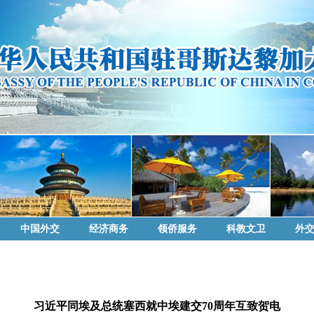
中国外交
经济商务
领侨服务
科教文卫
外
习近平同埃及总统塞西就中埃建交70周年互致贺电