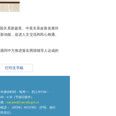
两国关系新篇章。中英关系改善发展符
育新动能，促进人文交流和民心相通。
方愿同中方推进落实两国领导人达成的
打印文字稿
外接待时间：每周一、四上午9:00－
2:00－4:30（节假日除外）
邮箱：
san-jose@csm.mfa.gov.cn
话：（00506）40331983 （护照、旅行
侨民登记）