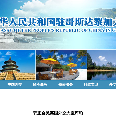
中国外交
经济商务
领侨服务
科教文卫
外
韩正会见英国外交大臣库珀