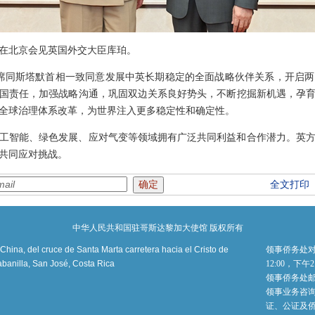
韩正在北京会见英国外交大臣库珀。
席同斯塔默首相一致同意发展中英长期稳定的全面战略伙伴关系，开启
国责任，加强战略沟通，巩固双边关系良好势头，不断挖掘新机遇，孕
全球治理体系改革，为世界注入更多稳定性和确定性。
工智能、绿色发展、应对气变等领域拥有广泛共同利益和合作潜力。英
共同应对挑战。
全文打印
中华人民共和国驻哥斯达黎加大使馆 版权所有
ina, del cruce de Santa Marta carretera hacia el Cristo de
领事侨务处对
banilla, San José, Costa Rica
12:00，下午
领事侨务处
领事业务咨询电
证、公证及