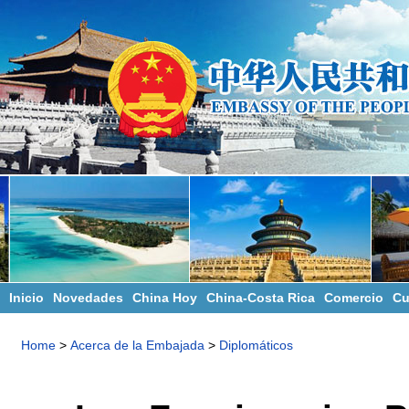
Inicio
Novedades
China Hoy
China-Costa Rica
Comercio
Cu
Home
>
Acerca de la Embajada
>
Diplomáticos