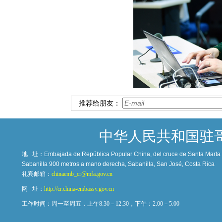
推荐给朋友：
中华人民共和国驻
地 址：
Embajada de República Popular China, del cruce de Santa Marta c
Sabanilla 900 metros a mano derecha, Sabanilla, San José, Costa Rica
礼宾邮箱：
chinaemb_cr@mfa.gov.cn
网 址：
http://cr.china-embassy.gov.cn
工作时间：周一至周五，上午8:30－12:30，下午：2:00－5:00