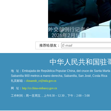
推荐给朋友：
中华人民共和国驻
地 址：
Embajada de República Popular China, del cruce de Santa Marta c
Sabanilla 900 metros a mano derecha, Sabanilla, San José, Costa Rica
礼宾邮箱：
chinaemb_cr@mfa.gov.cn
网 址：
http://cr.china-embassy.gov.cn
工作时间：周一至周五，上午8:30－12:30，下午：2:00－5:00