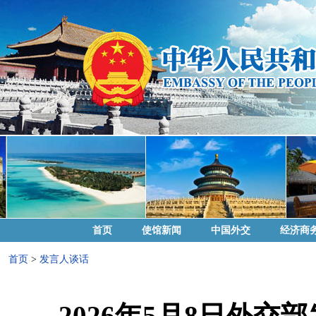
首页
使馆新闻
中国外交
经济商
首页
>
发言人谈话
2026年5月8日外