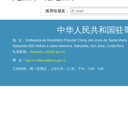
推荐给朋友：
中华人民共和国驻
地 址：
Embajada de República Popular China, del cruce de Santa Marta c
Sabanilla 900 metros a mano derecha, Sabanilla, San José, Costa Rica
礼宾邮箱：
chinaemb_cr@mfa.gov.cn
网 址：
http://cr.china-embassy.gov.cn
工作时间：周一至周五，上午8:30－12:30，下午：2:00－5:00