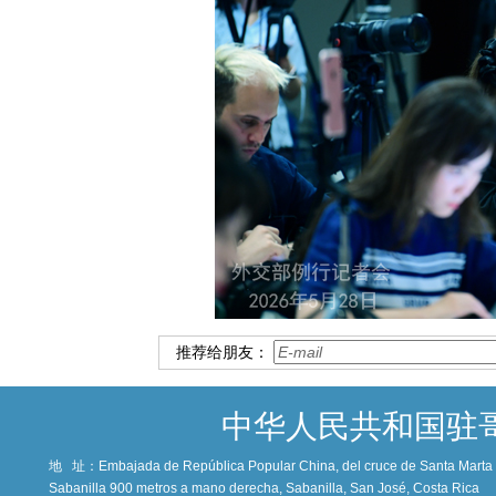
推荐给朋友：
中华人民共和国驻
地 址：
Embajada de República Popular China, del cruce de Santa Marta c
Sabanilla 900 metros a mano derecha, Sabanilla, San José, Costa Rica