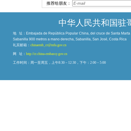
推荐给朋友：
中华人民共和国驻
地 址：
Embajada de República Popular China, del cruce de Santa Marta c
Sabanilla 900 metros a mano derecha, Sabanilla, San José, Costa Rica
礼宾邮箱：
chinaemb_cr@mfa.gov.cn
网 址：
http://cr.china-embassy.gov.cn
工作时间：周一至周五，上午8:30－12:30，下午：2:00－5:00