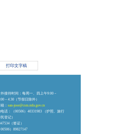
打印文字稿
外接待时间：每周一、四上午9:00－
2:00－4:30（节假日除外）
邮箱：
san-jose@csm.mfa.gov.cn
话：（00506）40331983 （护照、旅行
侨民登记）
0347534（签证）
506）89827147