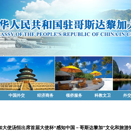
中国外交
经济商务
领侨服务
科教文卫
外
加大使汤恒出席首届大使杯“感知中国－哥斯达黎加”文化和旅游