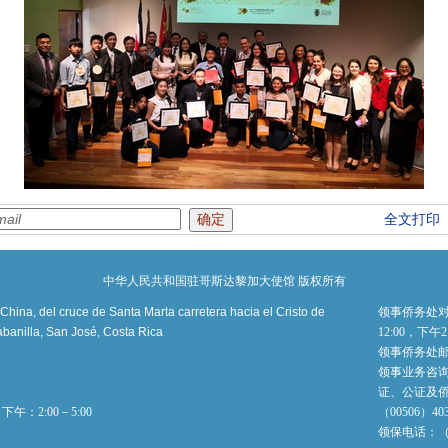
全文打印
中华人民共和国驻哥斯达黎加大使馆 版权所有
ina, del cruce de Santa Marta carretera hacia el Cristo de
领事侨务处对
banilla, San José, Costa Rica
12:00，下午
领事侨务处
领事业务咨询电
证、公证及
午：2:00－5:00
（00506）4
领保电话：（00