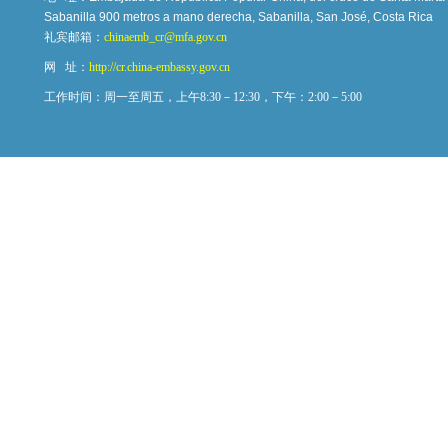
Sabanilla 900 metros a mano derecha, Sabanilla, San José, Costa Rica
礼宾邮箱：
chinaemb_cr@mfa.gov.cn
网 址：
http://cr.china-embassy.gov.cn
工作时间：周一至周五，上午8:30－12:30，下午：2:00－5:00