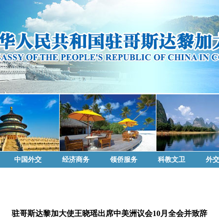
中国外交
经济商务
领侨服务
科教文卫
外
驻哥斯达黎加大使王晓瑶出席中美洲议会10月全会并致辞