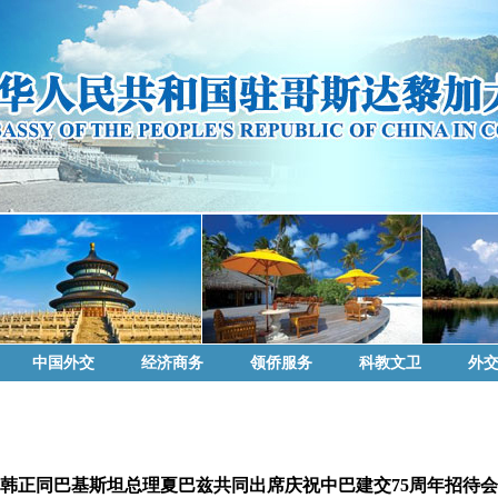
中国外交
经济商务
领侨服务
科教文卫
外
韩正同巴基斯坦总理夏巴兹共同出席庆祝中巴建交75周年招待会