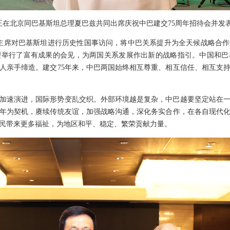
席韩正在北京同巴基斯坦总理夏巴兹共同出席庆祝中巴建交75周年招待会并发
近平主席对巴基斯坦进行历史性国事访问，将中巴关系提升为全天候战略合
理举行了富有成果的会见，为两国关系发展作出新的战略指引。中国和巴
人亲手缔造。建交75年来，中巴两国始终相互尊重、相互信任、相互支
加速演进，国际形势变乱交织。外部环境越是复杂，中巴越要坚定站在
周年为契机，赓续传统友谊，加强战略沟通，深化务实合作，在各自现代
民带来更多福祉，为地区和平、稳定、繁荣贡献力量。