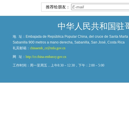
推荐给朋友：
中华人民共和国驻
地 址：
Embajada de República Popular China, del cruce de Santa Marta c
Sabanilla 900 metros a mano derecha, Sabanilla, San José, Costa Rica
礼宾邮箱：
chinaemb_cr@mfa.gov.cn
网 址：
http://cr.china-embassy.gov.cn
工作时间：周一至周五，上午8:30－12:30，下午：2:00－5:00