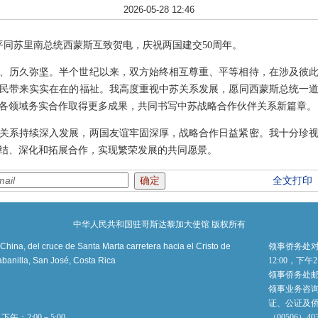
2026-05-28 12:46
习近平同苏里南总统西蒙斯互致贺电，庆祝两国建交50周年。
、历久弥坚。半个世纪以来，双方始终相互尊重、平等相待，在涉及彼
民带来实实在在的福祉。我高度重视中苏关系发展，愿同西蒙斯总统一道
各领域务实合作取得更多成果，共同书写中苏战略合作伙伴关系新篇章。
中关系持续深入发展，两国友谊牢固深厚，战略合作日益紧密。我十分珍
团结、深化和拓展合作，实现繁荣发展的共同愿景。
全文打印
中华人民共和国驻哥斯达黎加大使馆 版权所有
ina, del cruce de Santa Marta carretera hacia el Cristo de
领事侨务处对
banilla, San José, Costa Rica
12:00，下午
领事侨务处
领事业务咨询电
证、公证及
午：2:00－5:00
（00506）4