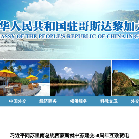
中国外交
经济商务
领侨服务
科教文卫
外
习近平同苏里南总统西蒙斯就中苏建交50周年互致贺电