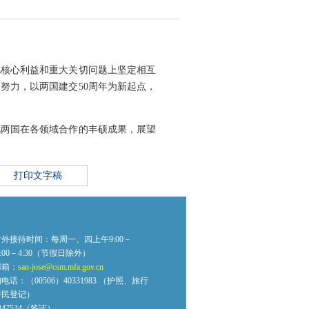
此核心利益和重大关切问题上坚定相互
努力，以两国建交50周年为新起点，
视两国在各领域合作的丰硕成果，展望
打印文字稿
外接待时间：每周一、四上午9:00－
2:00－4:30（节假日除外）
邮箱：
san-jose@csm.mfa.gov.cn
话：（00506）40331983 （护照、旅行
侨民登记）
0347534（签证）