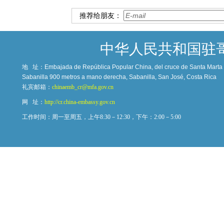
推荐给朋友：
中华人民共和国驻
地 址：
Embajada de República Popular China, del cruce de Santa Marta c
Sabanilla 900 metros a mano derecha, Sabanilla, San José, Costa Rica
礼宾邮箱：
chinaemb_cr@mfa.gov.cn
网 址：
http://cr.china-embassy.gov.cn
工作时间：周一至周五，上午8:30－12:30，下午：2:00－5:00