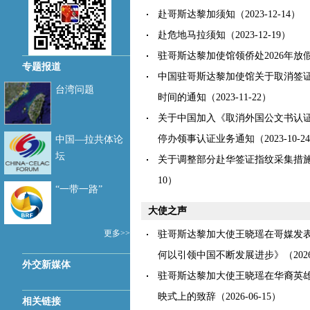
赴哥斯达黎加须知
（2023-12-14）
赴危地马拉须知
（2023-12-19）
驻哥斯达黎加使馆领侨处2026年放
专题报道
中国驻哥斯达黎加使馆关于取消签
台湾问题
时间的通知
（2023-11-22）
关于中国加入《取消外国公文书认
停办领事认证业务通知
（2023-10-2
中国—拉共体论
坛
关于调整部分赴华签证指纹采集措
10）
“一带一路”
大使之声
更多>>
驻哥斯达黎加大使王晓瑶在哥媒发
何以引领中国不断发展进步》
（202
外交新媒体
驻哥斯达黎加大使王晓瑶在华裔英
映式上的致辞
（2026-06-15）
相关链接