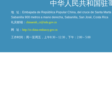
中华人民共和国驻
地 址：
Embajada de República Popular China, del cruce de Santa Marta c
Sabanilla 900 metros a mano derecha, Sabanilla, San José, Costa Rica
礼宾邮箱：
chinaemb_cr@mfa.gov.cn
网 址：
http://cr.china-embassy.gov.cn
工作时间：周一至周五，上午8:30－12:30，下午：2:00－5:00