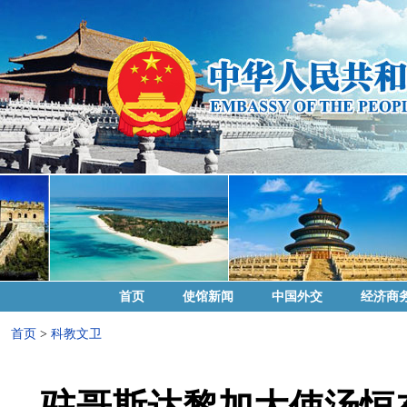
首页
使馆新闻
中国外交
经济商
首页
>
科教文卫
驻哥斯达黎加大使汤恒