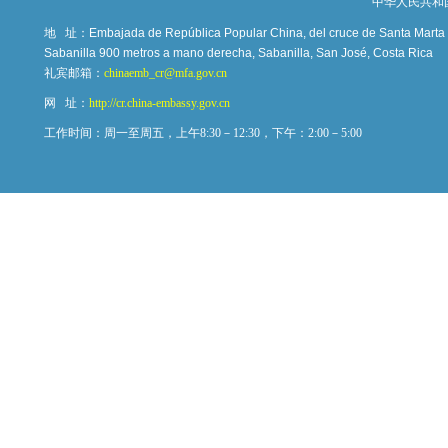
中华人民共和
地 址：
Embajada de República Popular China, del cruce de Santa Marta c
Sabanilla 900 metros a mano derecha, Sabanilla, San José, Costa Rica
礼宾邮箱：
chinaemb_cr@mfa.gov.cn
网 址：
http://cr.china-embassy.gov.cn
工作时间：周一至周五，上午8:30－12:30，下午：2:00－5:00