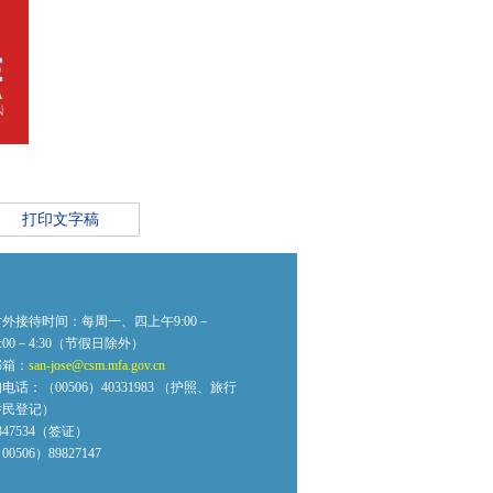
打印文字稿
外接待时间：每周一、四上午9:00－
2:00－4:30（节假日除外）
邮箱：
san-jose@csm.mfa.gov.cn
话：（00506）40331983 （护照、旅行
侨民登记）
0347534（签证）
506）89827147