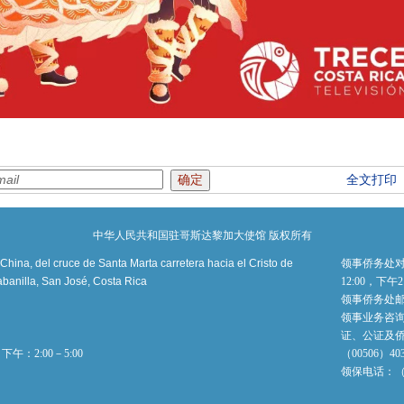
全文打印
中华人民共和国驻哥斯达黎加大使馆 版权所有
ina, del cruce de Santa Marta carretera hacia el Cristo de
领事侨务处对
banilla, San José, Costa Rica
12:00，下午
领事侨务处
领事业务咨询电
证、公证及
午：2:00－5:00
（00506）4
领保电话：（00