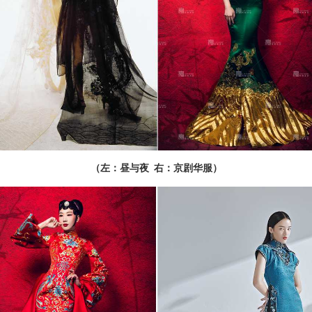
（左：昼与夜 右：京剧华服）