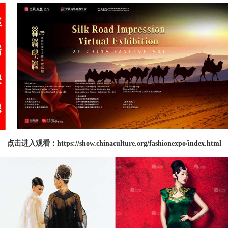
点击进入观看：https://show.chinaculture.org/fashionexpo/index.html