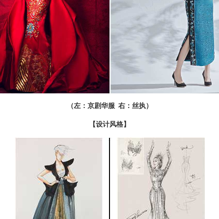
（左：京剧华服 右：丝执）
【设计风格】