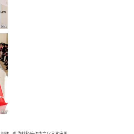
、刺绣、扎染蜡染等传统文化元素应用