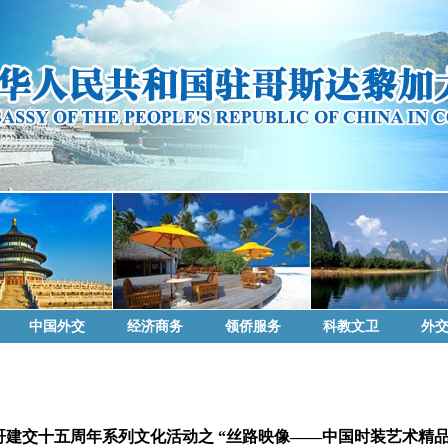
中国外交
经济商务
领侨服务
科教文卫
外
哥建交十五周年系列文化活动之 “丝路映像——中国时装艺术精品