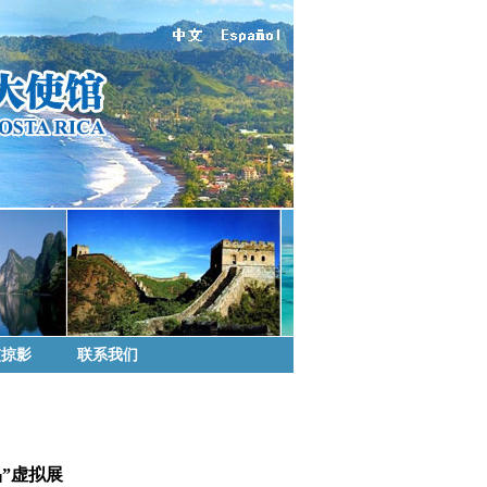
交掠影
联系我们
”虚拟展