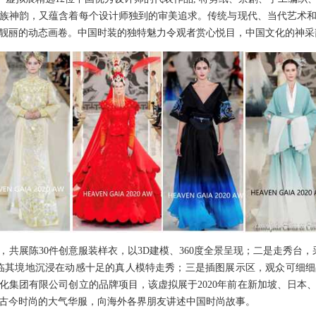
族神韵，又蕴含着每个设计师独到的审美追求。传统与现代、当代艺术
靓丽的动态画卷。中国时装的独特魅力令观者赏心悦目，中国文化的神采
展陈30件创意服装样衣，以3D建模、360度全景呈现；二是走秀台，
临其境地沉浸在动感十足的真人模特走秀；三是插图展示区，观众可细细
化集团有限公司创立的品牌项目，该虚拟展于2020年前在新加坡、日本
古今时尚的大气华服，向海外各界朋友讲述中国时尚故事。