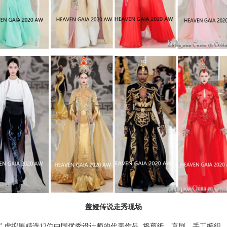
盖娅传说走秀现场
 虚拟展精选12位中国优秀设计师的代表作品, 将剪纸、京剧、手工编织