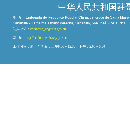
中华人民共和国驻
地 址：
Embajada de República Popular China, del cruce de Santa Marta c
Sabanilla 900 metros a mano derecha, Sabanilla, San José, Costa Rica
礼宾邮箱：
chinaemb_cr@mfa.gov.cn
网 址：
http://cr.china-embassy.gov.cn
工作时间：周一至周五，上午8:30－12:30，下午：2:00－5:00