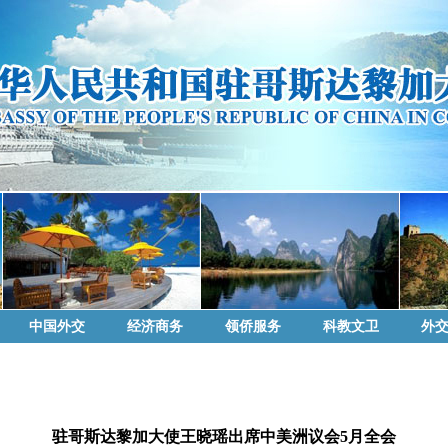
中国外交
经济商务
领侨服务
科教文卫
外
驻哥斯达黎加大使王晓瑶出席中美洲议会5月全会